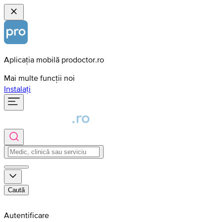
Aplicația mobilă prodoctor.ro
Mai multe funcții noi
Instalați
Caută
Autentificare