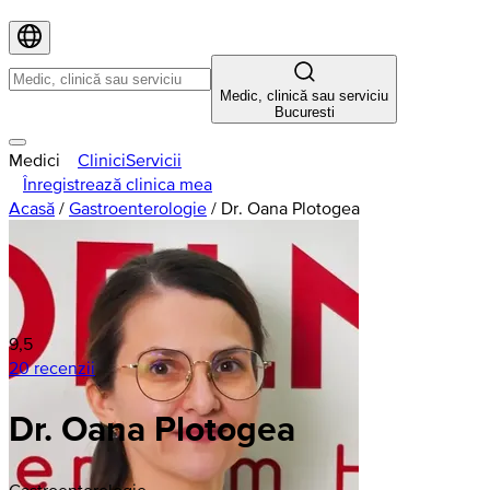
Medic, clinică sau serviciu
Bucuresti
Medici
Clinici
Servicii
Înregistrează clinica mea
Acasă
/
Gastroenterologie
/
Dr. Oana Plotogea
9,5
20 recenzii
Dr. Oana Plotogea
Gastroenterologie