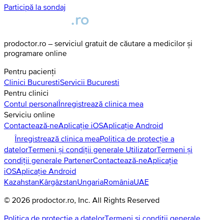
Participă la sondaj
prodoctor.ro – serviciul gratuit de căutare a medicilor și
programare online
Pentru pacienți
Clinici
Bucuresti
Servicii
Bucuresti
Pentru clinici
Contul personal
Înregistrează clinica mea
Serviciu online
Contactează-ne
Aplicație iOS
Aplicație Android
Înregistrează clinica mea
Politica de protecție a
datelor
Termeni și condiții generale Utilizator
Termeni și
condiții generale Partener
Contactează-ne
Aplicație
iOS
Aplicație Android
Kazahstan
Kârgâzstan
Ungaria
România
UAE
©
2026
prodoctor.ro
, Inc. All Rights Reserved
Politica de protecție a datelor
Termeni și condiții generale