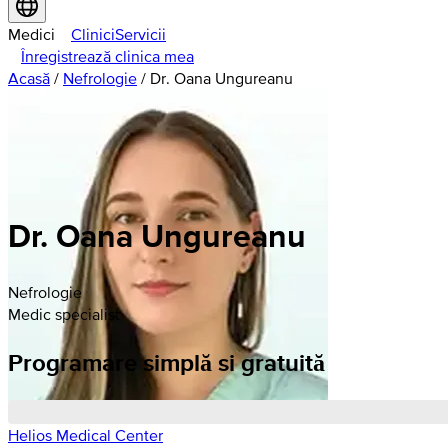
Medici
Clinici
Servicii
Înregistrează clinica mea
Acasă
/
Nefrologie
/
Dr. Oana Ungureanu
Dr. Oana Ungureanu
Nefrologie
Medic specialist
Programare simplă si gratuită
Helios Medical Center