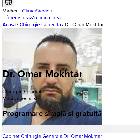
Medici
Clinici
Servicii
Înregistrează clinica mea
Acasă
/
Chirurgie Generala
/
Dr. Omar Mokhtar
Dr. Omar Mokhtar
Chirurgie Generala
Medic specialist
Programare simplă si gratuită
Cabinet Chirurgie Generala Dr. Omar Mokhtar