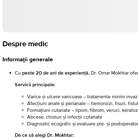
Despre medic
Informații generale
Cu
Dr. Omar Mokhtar oferă
peste 20 de ani de experiență,
Servicii principale:
Varice și ulcere varicoase – tratamente minim invazi
Afecțiuni anale și perianale – hemoroizi, fisuri, fist
Formațiuni cutanate – lipom, fibrom, veruci, kerato
Abcese, chisturi și infecții cutanate
Diagnostic ecografic și evaluare pre- și postoperato
De ce să alegi Dr. Mokhtar: