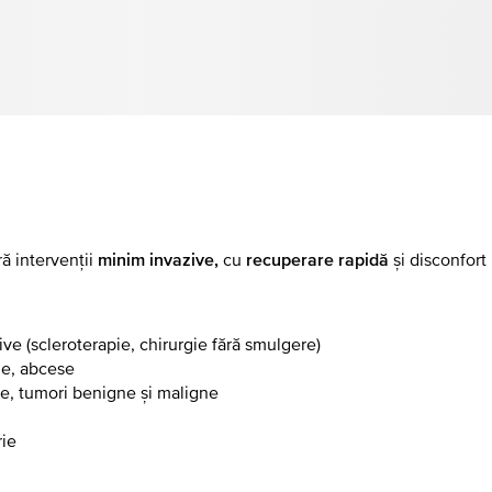
 intervenții
cu
și disconfort
minim invazive,
recuperare rapidă
ve (scleroterapie, chirurgie fără smulgere)
ule, abcese
ze, tumori benigne și maligne
rie