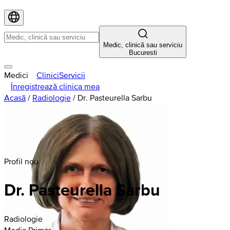
Medic, clinică sau serviciu
Bucuresti
Medici
Clinici
Servicii
Înregistrează clinica mea
Acasă
/
Radiologie
/
Dr. Pasteurella Sarbu
Profil nou
Dr. Pasteurella Sarbu
Radiologie
Medic Primar