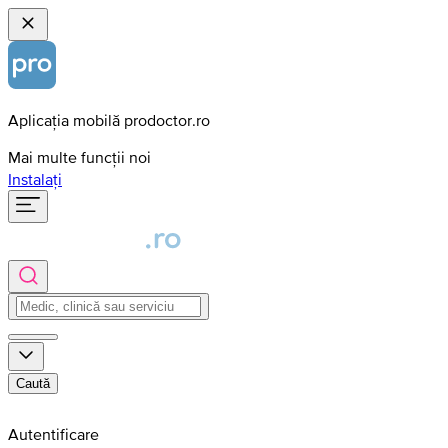
Aplicația mobilă prodoctor.ro
Mai multe funcții noi
Instalați
Caută
Autentificare