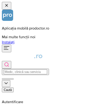
Aplicația mobilă prodoctor.ro
Mai multe funcții noi
Instalați
Caută
Autentificare