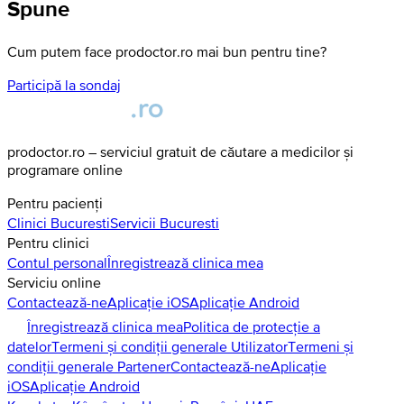
Spune
Cum putem face prodoctor.ro mai bun pentru tine?
Participă la sondaj
prodoctor.ro – serviciul gratuit de căutare a medicilor și
programare online
Pentru pacienți
Clinici
Bucuresti
Servicii
Bucuresti
Pentru clinici
Contul personal
Înregistrează clinica mea
Serviciu online
Contactează-ne
Aplicație iOS
Aplicație Android
Înregistrează clinica mea
Politica de protecție a
datelor
Termeni și condiții generale Utilizator
Termeni și
condiții generale Partener
Contactează-ne
Aplicație
iOS
Aplicație Android