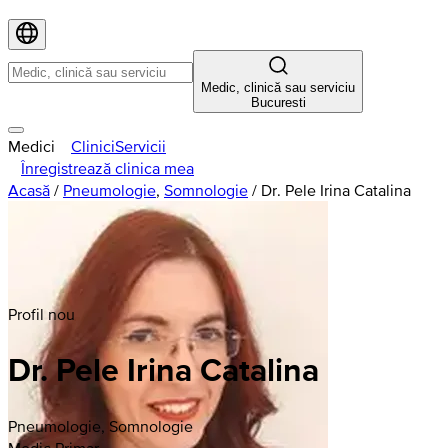
Medic, clinică sau serviciu
Bucuresti
Medici
Clinici
Servicii
Înregistrează clinica mea
Acasă
/
Pneumologie
,
Somnologie
/
Dr. Pele Irina Catalina
Profil nou
Dr. Pele Irina Catalina
Pneumologie, Somnologie
Medic Primar