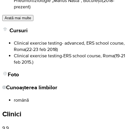
Pneumoftiziologie „Marius Nasta”, București
(
2018-
prezent
)
Arată mai multe
Cursuri
Clinical exercise testing- advanced, ERS school course,
Roma
(
22-23 feb 2018
)
Clinical exercise testing-ERS school course, Roma
(
19-21
feb 2015.
)
Foto
Cunoașterea limbilor
română
Clinici
9,9