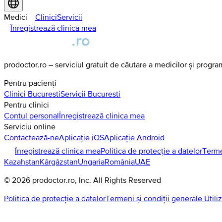
Medici
Clinici
Servicii
Înregistrează clinica mea
prodoctor.ro – serviciul gratuit de căutare a medicilor și progr
Pentru pacienți
Clinici
Bucuresti
Servicii
Bucuresti
Pentru clinici
Contul personal
Înregistrează clinica mea
Serviciu online
Contactează-ne
Aplicație iOS
Aplicație Android
Înregistrează clinica mea
Politica de protecție a datelor
Terme
Kazahstan
Kârgâzstan
Ungaria
România
UAE
©
2026
prodoctor.ro
, Inc. All Rights Reserved
Politica de protecție a datelor
Termeni și condiții generale Utili