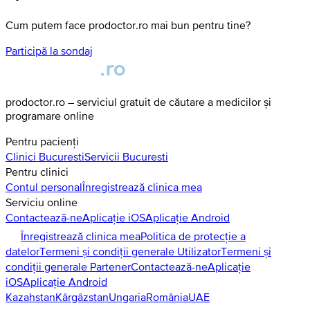
Cum putem face prodoctor.ro mai bun pentru tine?
Participă la sondaj
prodoctor.ro – serviciul gratuit de căutare a medicilor și
programare online
Pentru pacienți
Clinici
Bucuresti
Servicii
Bucuresti
Pentru clinici
Contul personal
Înregistrează clinica mea
Serviciu online
Contactează-ne
Aplicație iOS
Aplicație Android
Înregistrează clinica mea
Politica de protecție a
datelor
Termeni și condiții generale Utilizator
Termeni și
condiții generale Partener
Contactează-ne
Aplicație
iOS
Aplicație Android
Kazahstan
Kârgâzstan
Ungaria
România
UAE