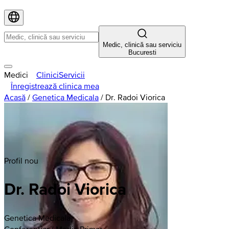
Medic, clinică sau serviciu
Bucuresti
Medici
Clinici
Servicii
Înregistrează clinica mea
Acasă
/
Genetica Medicala
/
Dr. Radoi Viorica
Profil nou
Dr. Radoi Viorica
Genetica Medicala
Conferențiar / Medic Primar