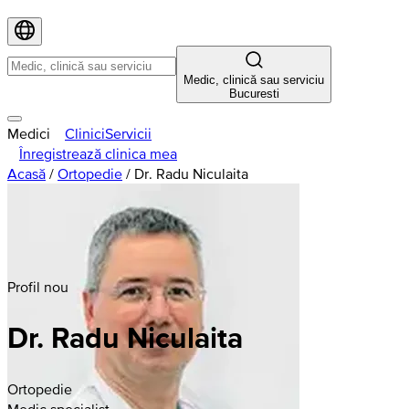
Medic, clinică sau serviciu
Bucuresti
Medici
Clinici
Servicii
Înregistrează clinica mea
Acasă
/
Ortopedie
/
Dr. Radu Niculaita
Profil nou
Dr. Radu Niculaita
Ortopedie
Medic specialist