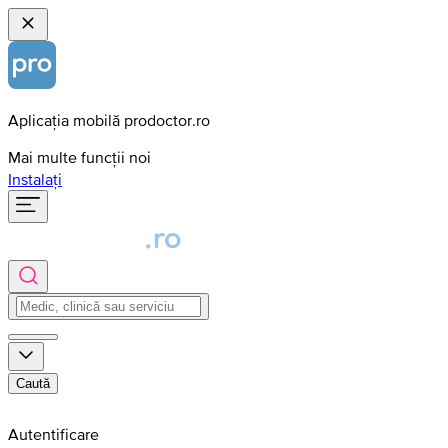
Aplicația mobilă prodoctor.ro
Mai multe funcții noi
Instalați
Caută
Autentificare