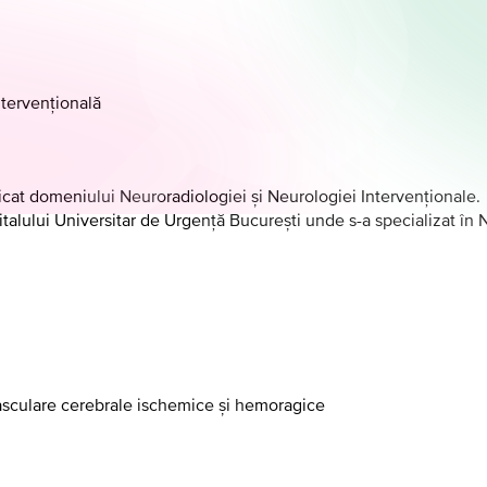
ntervențională
dicat domeniului Neuroradiologiei și Neurologiei Intervenționale.
pitalului Universitar de Urgență București unde s-a specializat î
asculare cerebrale ischemice și hemoragice