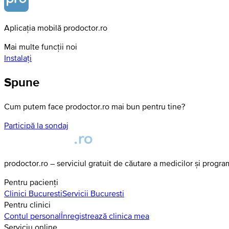
Aplicația mobilă prodoctor.ro
Mai multe funcții noi
Instalați
Spune
Cum putem face prodoctor.ro mai bun pentru tine?
Participă la sondaj
prodoctor.ro – serviciul gratuit de căutare a medicilor și progr
Pentru pacienți
Clinici
Bucuresti
Servicii
Bucuresti
Pentru clinici
Contul personal
Înregistrează clinica mea
Serviciu online