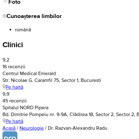
Foto
Cunoașterea limbilor
română
Clinici
9,2
16 recenzii
Centrul Medical Emerald
Str. Nicolae G. Caramfil 75, Sector 1, Bucuresti
Pe hartă
9,9
45 recenzii
Spitalul NORD Pipera
Bd. Dimitrie Pompeiu nr. 9-9A, Clădirea 18, Sector 2, Sector 2, 
Pe hartă
Acasă
/
Neurologie
/
Dr. Razvan-Alexandru Radu