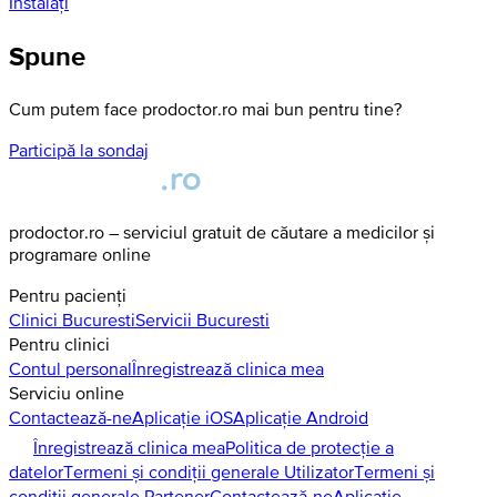
Instalați
Spune
Cum putem face prodoctor.ro mai bun pentru tine?
Participă la sondaj
prodoctor.ro – serviciul gratuit de căutare a medicilor și
programare online
Pentru pacienți
Clinici
Bucuresti
Servicii
Bucuresti
Pentru clinici
Contul personal
Înregistrează clinica mea
Serviciu online
Contactează-ne
Aplicație iOS
Aplicație Android
Înregistrează clinica mea
Politica de protecție a
datelor
Termeni și condiții generale Utilizator
Termeni și
condiții generale Partener
Contactează-ne
Aplicație