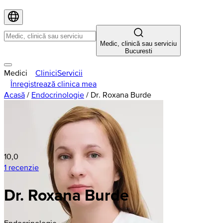
Medic, clinică sau serviciu
Bucuresti
Medici
Clinici
Servicii
Înregistrează clinica mea
Acasă
/
Endocrinologie
/
Dr. Roxana Burde
10,0
1 recenzie
Dr. Roxana Burde
Endocrinologie