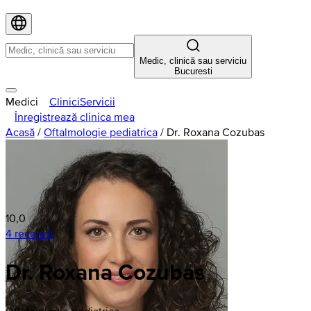
Medic, clinică sau serviciu
Bucuresti
Medici
Clinici
Servicii
Înregistrează clinica mea
Acasă
/
Oftalmologie pediatrica
/
Dr. Roxana Cozubas
10,0
4 recenzii
Dr. Roxana Cozubas
Oftalmologie pediatrica