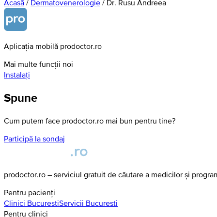
Acasă
/
Dermatovenerologie
/
Dr. Rusu Andreea
Aplicația mobilă prodoctor.ro
Mai multe funcții noi
Instalați
Spune
Cum putem face prodoctor.ro mai bun pentru tine?
Participă la sondaj
prodoctor.ro – serviciul gratuit de căutare a medicilor și progr
Pentru pacienți
Clinici
Bucuresti
Servicii
Bucuresti
Pentru clinici