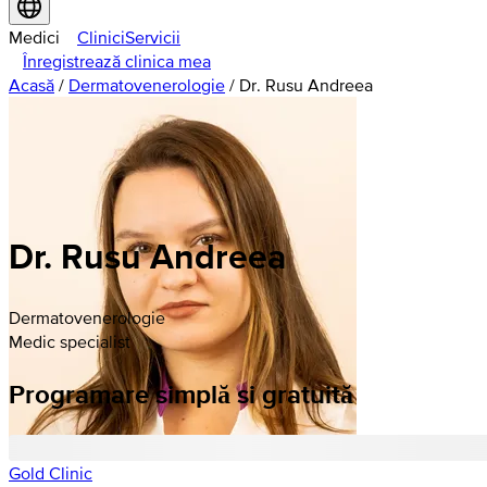
Medici
Clinici
Servicii
Înregistrează clinica mea
Acasă
/
Dermatovenerologie
/
Dr. Rusu Andreea
Dr. Rusu Andreea
Dermatovenerologie
Medic specialist
Programare simplă si gratuită
Gold Clinic