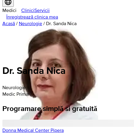
Medici
Clinici
Servicii
Înregistrează clinica mea
Acasă
/
Neurologie
/
Dr. Sanda Nica
Dr. Sanda Nica
Neurologie
Medic Primar
Programare simplă si gratuită
Donna Medical Center Pipera