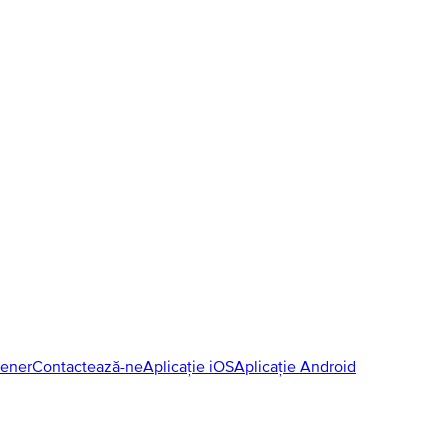
tener
Contactează-ne
Aplicație iOS
Aplicație Android