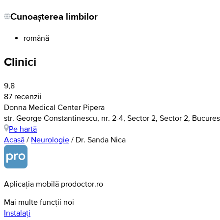
Cunoașterea limbilor
română
Clinici
9,8
87 recenzii
Donna Medical Center Pipera
str. George Constantinescu, nr. 2-4, Sector 2, Sector 2, Bucures
Pe hartă
Acasă
/
Neurologie
/
Dr. Sanda Nica
Aplicația mobilă prodoctor.ro
Mai multe funcții noi
Instalați