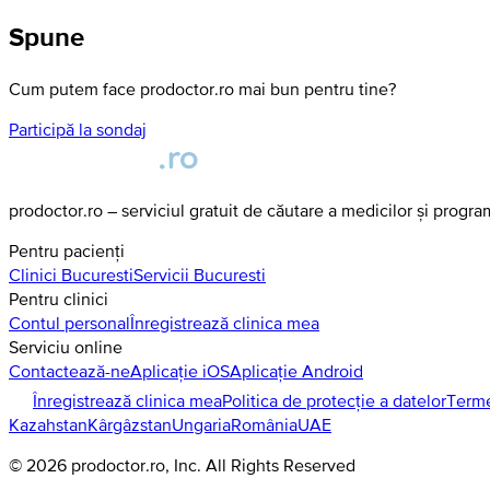
Spune
Cum putem face prodoctor.ro mai bun pentru tine?
Participă la sondaj
prodoctor.ro – serviciul gratuit de căutare a medicilor și progr
Pentru pacienți
Clinici
Bucuresti
Servicii
Bucuresti
Pentru clinici
Contul personal
Înregistrează clinica mea
Serviciu online
Contactează-ne
Aplicație iOS
Aplicație Android
Înregistrează clinica mea
Politica de protecție a datelor
Terme
Kazahstan
Kârgâzstan
Ungaria
România
UAE
©
2026
prodoctor.ro
, Inc. All Rights Reserved