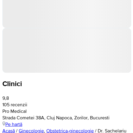
Clinici
9,8
105 recenzii
Pro Medical
Strada Cometei 38A, Cluj Napoca, Zorilor, Bucuresti
Pe hartă
Acasă
/
Ginecologie
,
Obstetrica-ginecologie
/
Dr. Sachelariu