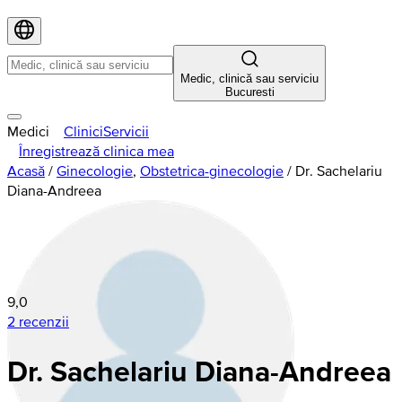
Medic, clinică sau serviciu
Bucuresti
Medici
Clinici
Servicii
Înregistrează clinica mea
Acasă
/
Ginecologie
,
Obstetrica-ginecologie
/
Dr. Sachelariu
Diana-Andreea
9,0
2 recenzii
Dr. Sachelariu Diana-Andreea