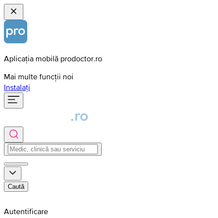
Aplicația mobilă prodoctor.ro
Mai multe funcții noi
Instalați
Caută
Autentificare