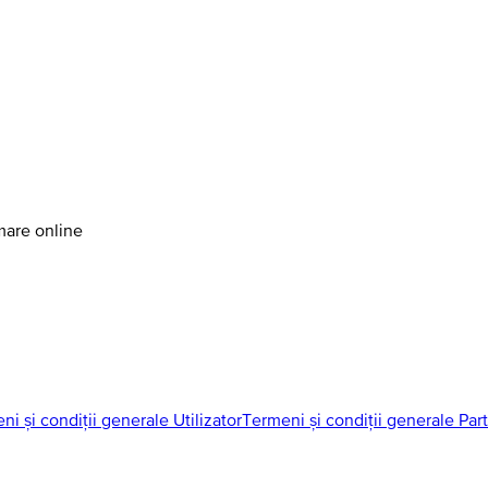
amare online
ni și condiții generale Utilizator
Termeni și condiții generale Par