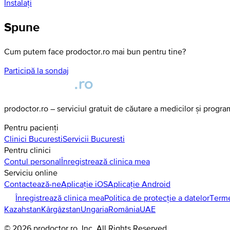
Instalați
Spune
Cum putem face prodoctor.ro mai bun pentru tine?
Participă la sondaj
prodoctor.ro – serviciul gratuit de căutare a medicilor și progr
Pentru pacienți
Clinici
Bucuresti
Servicii
Bucuresti
Pentru clinici
Contul personal
Înregistrează clinica mea
Serviciu online
Contactează-ne
Aplicație iOS
Aplicație Android
Înregistrează clinica mea
Politica de protecție a datelor
Terme
Kazahstan
Kârgâzstan
Ungaria
România
UAE
©
2026
prodoctor.ro
, Inc. All Rights Reserved