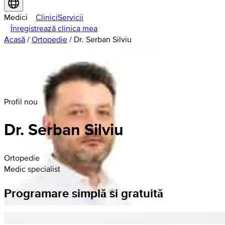
Medici
Clinici
Servicii
Înregistrează clinica mea
Acasă
/
Ortopedie
/
Dr. Serban Silviu
Profil nou
Dr. Serban Silviu
Ortopedie
Medic specialist
Programare simplă si gratuită