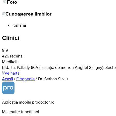
Foto
Cunoașterea limbilor
română
Clinici
9,9
426 recenzii
Medikali
Bld. Th. Pallady 66A (la stația de metrou Anghel Saligny), Secto
Pe hartă
Acasă
/
Ortopedie
/
Dr. Serban Silviu
Aplicația mobilă prodoctor.ro
Mai multe funcții noi