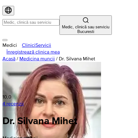
Medic, clinică sau serviciu
Bucuresti
Medici
Clinici
Servicii
Înregistrează clinica mea
Acasă
/
Medicina muncii
/
Dr. Silvana Mihet
10,0
4 recenzii
Dr. Silvana Mihet
Medicina muncii