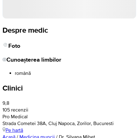
Despre medic
Foto
Cunoașterea limbilor
română
Clinici
9,8
105 recenzii
Pro Medical
Strada Cometei 38A, Cluj Napoca, Zorilor, Bucuresti
Pe hartă
Acasă
/
Medicina muncii
/
Dr. Silvana Mihet