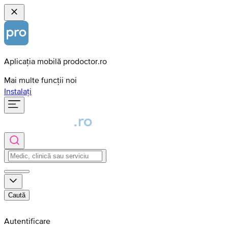
Aplicația mobilă prodoctor.ro
Mai multe funcții noi
Instalați
Caută
Autentificare