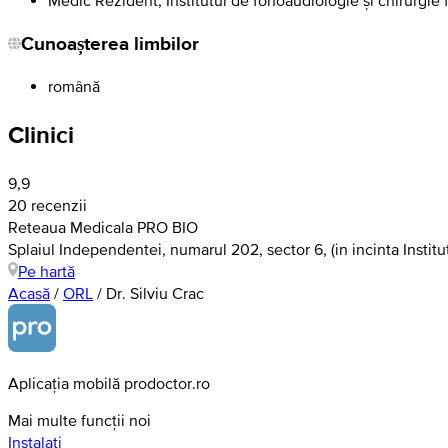
Cunoașterea limbilor
română
Clinici
9,9
20 recenzii
Reteaua Medicala PRO BIO
Splaiul Independentei, numarul 202, sector 6, (in incinta Institu
Pe hartă
Acasă
/
ORL
/
Dr. Silviu Crac
Aplicația mobilă prodoctor.ro
Mai multe funcții noi
Instalați