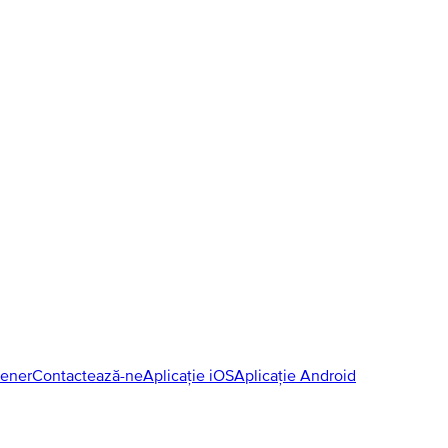
tener
Contactează-ne
Aplicație iOS
Aplicație Android