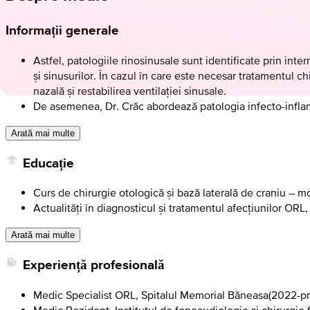
Informații generale
Astfel, patologiile rinosinusale sunt identificate prin int
și sinusurilor. În cazul în care este necesar tratamentul 
nazală și restabilirea ventilaţiei sinusale.
De asemenea, Dr. Crăc abordează patologia infecto-inflamat
Arată mai multe
Educație
Curs de chirurgie otologică și bază laterală de craniu – 
Actualităţi în diagnosticul și tratamentul afecţiunilor ORL,
Arată mai multe
Experiență profesională
Medic Specialist ORL, Spitalul Memorial Băneasa
(
2022-pr
Medic Rezident, Institutul de fonoaudiologie și chirurgie 