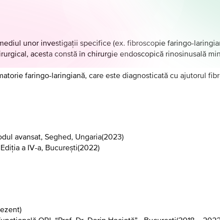
ermediul unor investigaţii specifice (ex. fibroscopie faringo-lari
chirurgical, acesta constă în chirurgie endoscopică rinosinusală m
orie faringo-laringiană, care este diagnosticată cu ajutorul fibr
modul avansat, Seghed, Ungaria
(
2023
)
 Ediţia a IV-a, București
(
2022
)
ezent
)
funcţională ORL “Prof. Dr. Dorin Hociotă” - București
(
2018 – 202