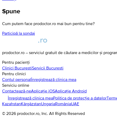
Spune
Cum putem face prodoctor.ro mai bun pentru tine?
Participă la sondaj
prodoctor.ro – serviciul gratuit de căutare a medicilor și progr
Pentru pacienți
Clinici
Bucuresti
Servicii
Bucuresti
Pentru clinici
Contul personal
Înregistrează clinica mea
Serviciu online
Contactează-ne
Aplicație iOS
Aplicație Android
Înregistrează clinica mea
Politica de protecție a datelor
Terme
Kazahstan
Kârgâzstan
Ungaria
România
UAE
©
2026
prodoctor.ro
, Inc. All Rights Reserved