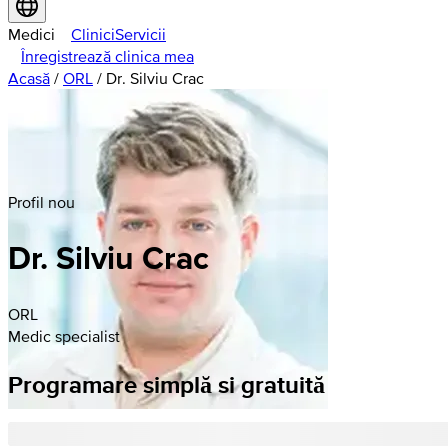
Medici
Clinici
Servicii
Înregistrează clinica mea
Acasă
/
ORL
/
Dr. Silviu Crac
Profil nou
Dr. Silviu Crac
ORL
Medic specialist
Programare simplă si gratuită