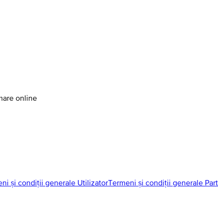
amare online
ni și condiții generale Utilizator
Termeni și condiții generale Par