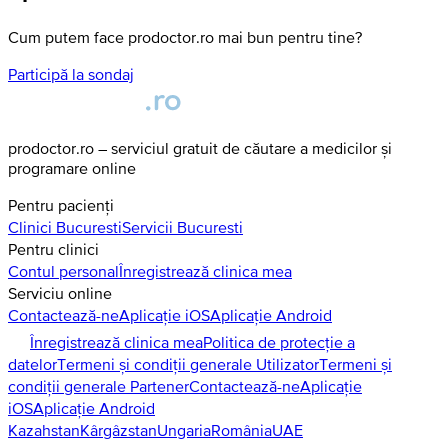
Cum putem face prodoctor.ro mai bun pentru tine?
Participă la sondaj
prodoctor.ro – serviciul gratuit de căutare a medicilor și
programare online
Pentru pacienți
Clinici
Bucuresti
Servicii
Bucuresti
Pentru clinici
Contul personal
Înregistrează clinica mea
Serviciu online
Contactează-ne
Aplicație iOS
Aplicație Android
Înregistrează clinica mea
Politica de protecție a
datelor
Termeni și condiții generale Utilizator
Termeni și
condiții generale Partener
Contactează-ne
Aplicație
iOS
Aplicație Android
Kazahstan
Kârgâzstan
Ungaria
România
UAE