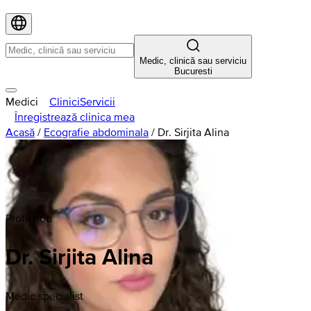
Medic, clinică sau serviciu
Bucuresti
Medici
Clinici
Servicii
Înregistrează clinica mea
Acasă
/
Ecografie abdominala
/
Dr. Sirjita Alina
Profil nou
Dr. Sirjita Alina
Medic specialist