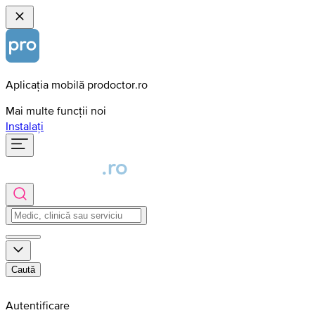
Aplicația mobilă prodoctor.ro
Mai multe funcții noi
Instalați
Caută
Autentificare