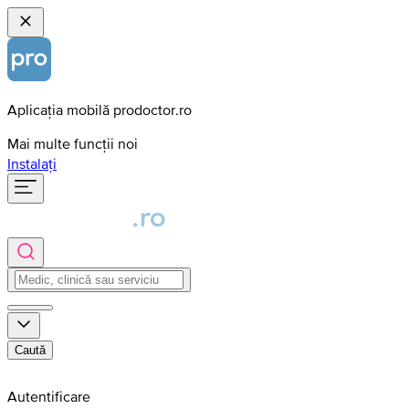
Aplicația mobilă prodoctor.ro
Mai multe funcții noi
Instalați
Caută
Autentificare