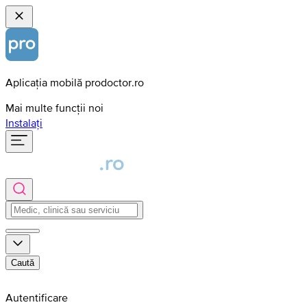
Aplicația mobilă prodoctor.ro
Mai multe funcții noi
Instalați
Caută
Autentificare