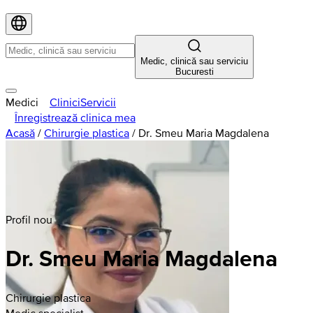
Medic, clinică sau serviciu
Bucuresti
Medici
Clinici
Servicii
Înregistrează clinica mea
Acasă
/
Chirurgie plastica
/
Dr. Smeu Maria Magdalena
Profil nou
Dr. Smeu Maria Magdalena
Chirurgie plastica
Medic specialist