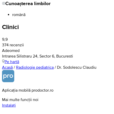
Cunoașterea limbilor
română
Clinici
9,9
374 recenzii
Adeomed
Intrarea Silistraru 24, Sector 6, Bucuresti
Pe hartă
Acasă
/
Radiologie pediatrica
/
Dr. Sodolescu Claudiu
Aplicația mobilă prodoctor.ro
Mai multe funcții noi
Instalați