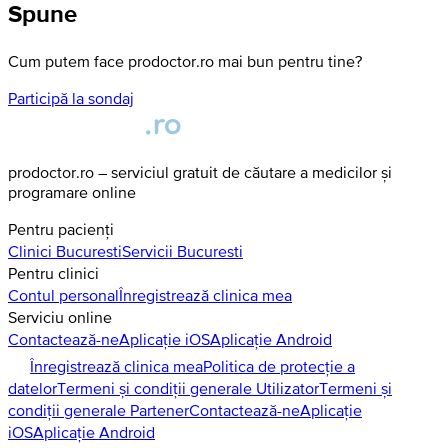
Spune
Cum putem face prodoctor.ro mai bun pentru tine?
Participă la sondaj
prodoctor.ro – serviciul gratuit de căutare a medicilor și
programare online
Pentru pacienți
Clinici
Bucuresti
Servicii
Bucuresti
Pentru clinici
Contul personal
Înregistrează clinica mea
Serviciu online
Contactează-ne
Aplicație iOS
Aplicație Android
Înregistrează clinica mea
Politica de protecție a
datelor
Termeni și condiții generale Utilizator
Termeni și
condiții generale Partener
Contactează-ne
Aplicație
iOS
Aplicație Android