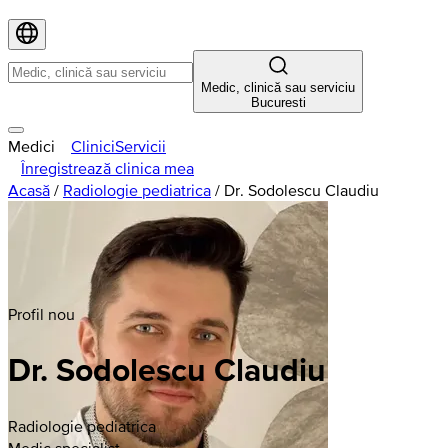
Medic, clinică sau serviciu
Bucuresti
Medici
Clinici
Servicii
Înregistrează clinica mea
Acasă
/
Radiologie pediatrica
/
Dr. Sodolescu Claudiu
Profil nou
Dr. Sodolescu Claudiu
Radiologie pediatrica
Medic specialist