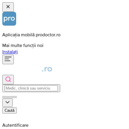
Aplicația mobilă prodoctor.ro
Mai multe funcții noi
Instalați
Caută
Autentificare