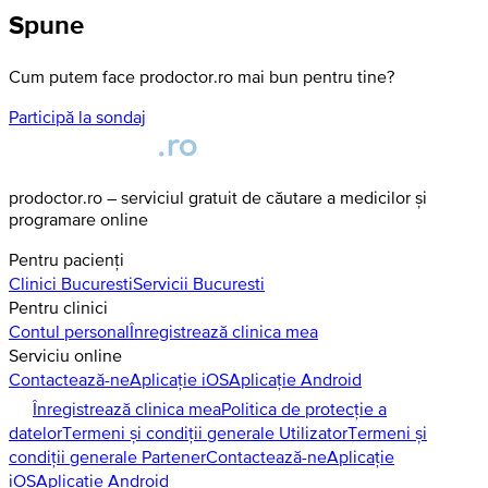
Spune
Cum putem face prodoctor.ro mai bun pentru tine?
Participă la sondaj
prodoctor.ro – serviciul gratuit de căutare a medicilor și
programare online
Pentru pacienți
Clinici
Bucuresti
Servicii
Bucuresti
Pentru clinici
Contul personal
Înregistrează clinica mea
Serviciu online
Contactează-ne
Aplicație iOS
Aplicație Android
Înregistrează clinica mea
Politica de protecție a
datelor
Termeni și condiții generale Utilizator
Termeni și
condiții generale Partener
Contactează-ne
Aplicație
iOS
Aplicație Android