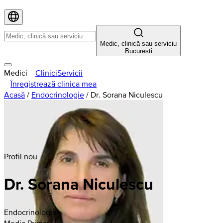
Medic, clinică sau serviciu
Bucuresti
Medici
Clinici
Servicii
Înregistrează clinica mea
Acasă
/
Endocrinologie
/
Dr. Sorana Niculescu
Profil nou
Dr. Sorana Niculescu
Endocrinologie
Medic Primar