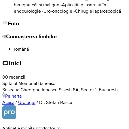
benigne cât și maligne -Aplicațiille laserului în
endourologie -Uro-oncologie -Chirugie laparoscopică
Foto
Cunoașterea limbilor
română
Clinici
0
0 recenzii
Spitalul Memorial Baneasa
Șoseaua Gheorghe Ionescu Sisești 8A, Sector 1, Bucuresti
Pe hartă
Acasă
/
Urologie
/
Dr. Stefan Rascu
Aplicația mobilă prodoctor.ro