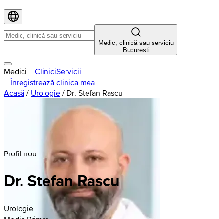
Medic, clinică sau serviciu
Bucuresti
Medici
Clinici
Servicii
Înregistrează clinica mea
Acasă
/
Urologie
/
Dr. Stefan Rascu
Profil nou
Dr. Stefan Rascu
Urologie
Medic Primar