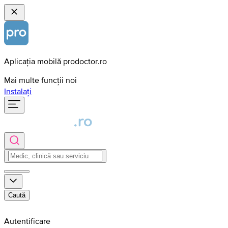
Aplicația mobilă prodoctor.ro
Mai multe funcții noi
Instalați
Caută
Autentificare