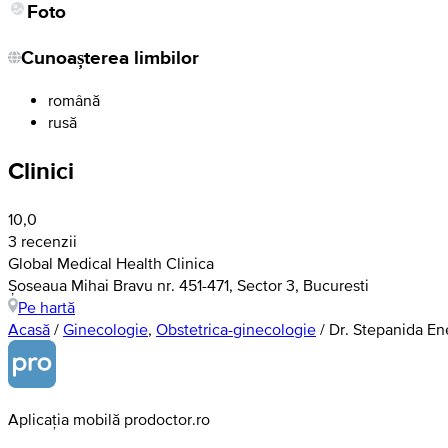
Foto
Cunoașterea limbilor
română
rusă
Clinici
10,0
3 recenzii
Global Medical Health Clinica
Șoseaua Mihai Bravu nr. 451-471, Sector 3, Bucuresti
Pe hartă
Acasă
/
Ginecologie
,
Obstetrica-ginecologie
/
Dr. Stepanida En
Aplicația mobilă prodoctor.ro