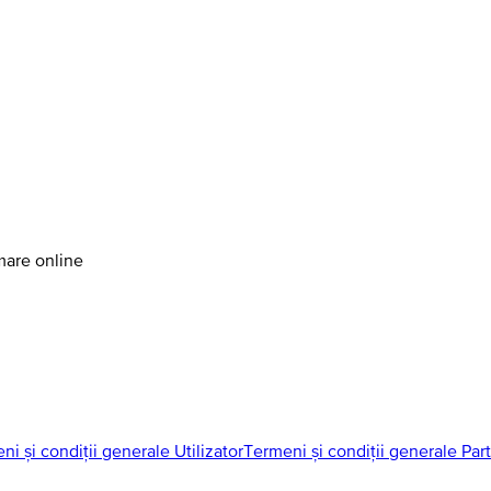
amare online
ni și condiții generale Utilizator
Termeni și condiții generale Par