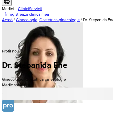
Medici
Clinici
Servicii
Înregistrează clinica mea
Acasă
/
Ginecologie
,
Obstetrica-ginecologie
/
Dr. Stepanida En
Profil nou
Dr. Stepanida Ene
Ginecologie, Obstetrica-ginecologie
Medic specialist