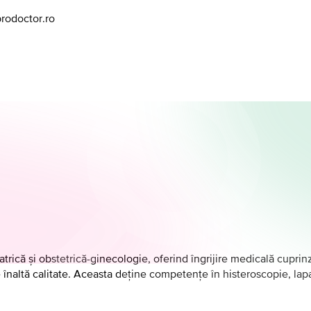
prodoctor.ro
atrică și obstetrică-ginecologie, oferind îngrijire medicală cupri
 înaltă calitate. Aceasta deține competențe în histeroscopie, lap