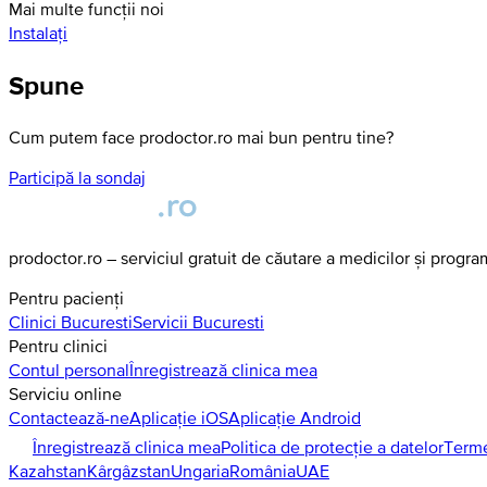
Mai multe funcții noi
Instalați
Spune
Cum putem face prodoctor.ro mai bun pentru tine?
Participă la sondaj
prodoctor.ro – serviciul gratuit de căutare a medicilor și progr
Pentru pacienți
Clinici
Bucuresti
Servicii
Bucuresti
Pentru clinici
Contul personal
Înregistrează clinica mea
Serviciu online
Contactează-ne
Aplicație iOS
Aplicație Android
Înregistrează clinica mea
Politica de protecție a datelor
Terme
Kazahstan
Kârgâzstan
Ungaria
România
UAE