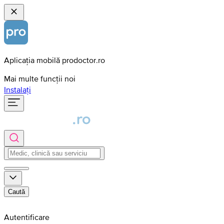
Aplicația mobilă prodoctor.ro
Mai multe funcții noi
Instalați
Caută
Autentificare