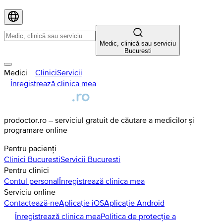
Medic, clinică sau serviciu
Bucuresti
Medici
Clinici
Servicii
Înregistrează clinica mea
prodoctor.ro – serviciul gratuit de căutare a medicilor și
programare online
Pentru pacienți
Clinici
Bucuresti
Servicii
Bucuresti
Pentru clinici
Contul personal
Înregistrează clinica mea
Serviciu online
Contactează-ne
Aplicație iOS
Aplicație Android
Înregistrează clinica mea
Politica de protecție a