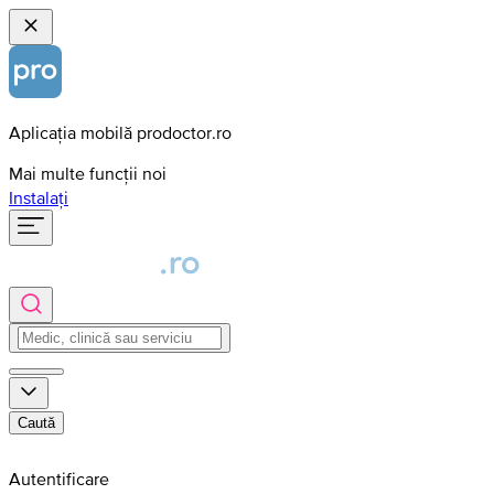
Aplicația mobilă prodoctor.ro
Mai multe funcții noi
Instalați
Caută
Autentificare