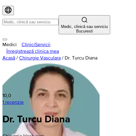
Medic, clinică sau serviciu
Bucuresti
Medici
Clinici
Servicii
Înregistrează clinica mea
Acasă
/
Chirurgie Vasculara
/
Dr. Turcu Diana
10,0
1 recenzie
Dr. Turcu Diana
Chirurgie Vasculara