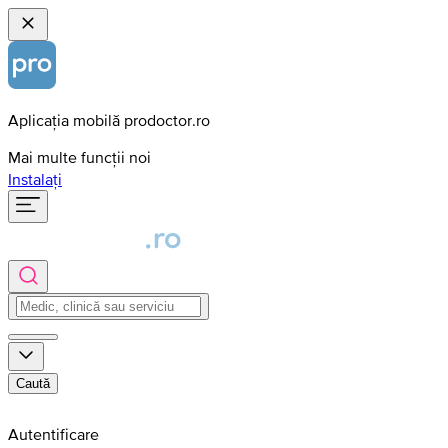
Aplicația mobilă prodoctor.ro
Mai multe funcții noi
Instalați
Caută
Autentificare