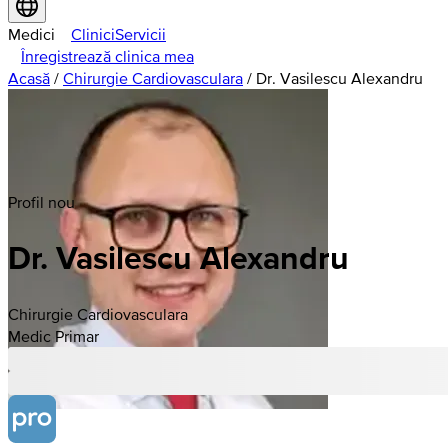
Medici
Clinici
Servicii
Înregistrează clinica mea
Acasă
/
Chirurgie Cardiovasculara
/
Dr. Vasilescu Alexandru
Profil nou
Dr. Vasilescu Alexandru
Chirurgie Cardiovasculara
Medic Primar