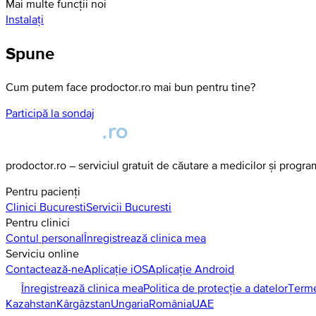
Mai multe funcții noi
Instalați
Spune
Cum putem face prodoctor.ro mai bun pentru tine?
Participă la sondaj
prodoctor.ro – serviciul gratuit de căutare a medicilor și progr
Pentru pacienți
Clinici
Bucuresti
Servicii
Bucuresti
Pentru clinici
Contul personal
Înregistrează clinica mea
Serviciu online
Contactează-ne
Aplicație iOS
Aplicație Android
Înregistrează clinica mea
Politica de protecție a datelor
Terme
Kazahstan
Kârgâzstan
Ungaria
România
UAE