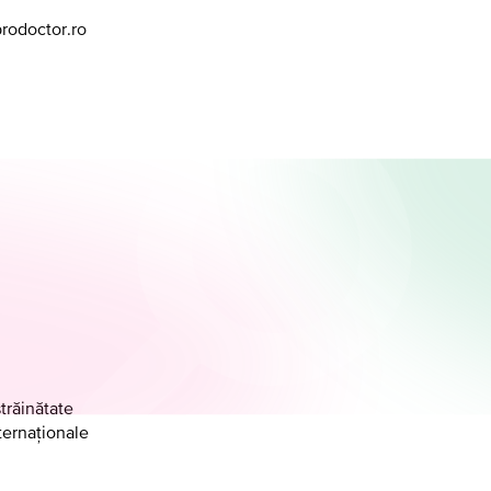
prodoctor.ro
străinătate
ternaţionale