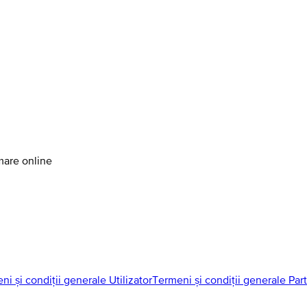
amare online
ni și condiții generale Utilizator
Termeni și condiții generale Par