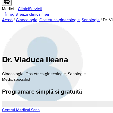
Medici
Clinici
Servicii
Înregistrează clinica mea
Acasă
/
Ginecologie
,
Obstetrica-ginecologie
,
Senologie
/
Dr. V
Dr. Vladuca Ileana
Ginecologie, Obstetrica-ginecologie, Senologie
Medic specialist
Programare simplă si gratuită
Centrul Medical Sana