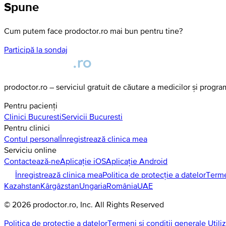
Spune
Cum putem face prodoctor.ro mai bun pentru tine?
Participă la sondaj
prodoctor.ro – serviciul gratuit de căutare a medicilor și progr
Pentru pacienți
Clinici
Bucuresti
Servicii
Bucuresti
Pentru clinici
Contul personal
Înregistrează clinica mea
Serviciu online
Contactează-ne
Aplicație iOS
Aplicație Android
Înregistrează clinica mea
Politica de protecție a datelor
Terme
Kazahstan
Kârgâzstan
Ungaria
România
UAE
©
2026
prodoctor.ro
, Inc. All Rights Reserved
Politica de protecție a datelor
Termeni și condiții generale Utili