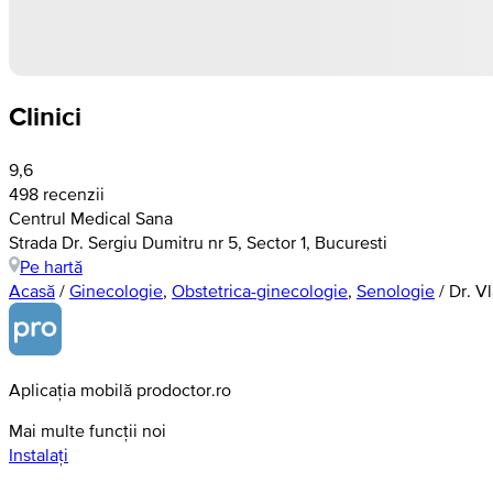
Clinici
9,6
498 recenzii
Centrul Medical Sana
Strada Dr. Sergiu Dumitru nr 5, Sector 1, Bucuresti
Pe hartă
Acasă
/
Ginecologie
,
Obstetrica-ginecologie
,
Senologie
/
Dr. V
Aplicația mobilă prodoctor.ro
Mai multe funcții noi
Instalați