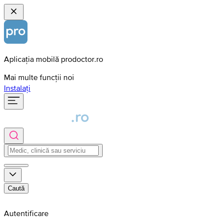
Aplicația mobilă prodoctor.ro
Mai multe funcții noi
Instalați
Caută
Autentificare