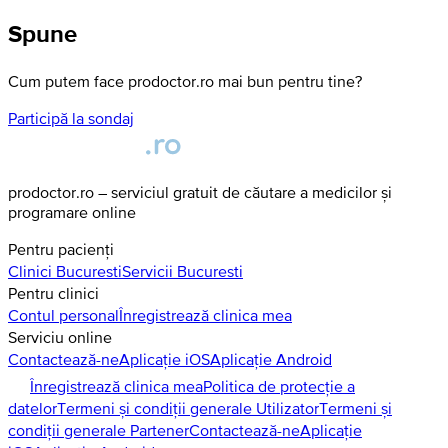
Spune
Cum putem face prodoctor.ro mai bun pentru tine?
Participă la sondaj
prodoctor.ro – serviciul gratuit de căutare a medicilor și
programare online
Pentru pacienți
Clinici
Bucuresti
Servicii
Bucuresti
Pentru clinici
Contul personal
Înregistrează clinica mea
Serviciu online
Contactează-ne
Aplicație iOS
Aplicație Android
Înregistrează clinica mea
Politica de protecție a
datelor
Termeni și condiții generale Utilizator
Termeni și
condiții generale Partener
Contactează-ne
Aplicație