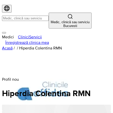
Medic, clinică sau serviciu
Bucuresti
Medici
Clinici
Servicii
Înregistrează clinica mea
Acasă
/
/
Hiperdia Colentina RMN
Profil nou
Hiperdia
Colentina
RMN