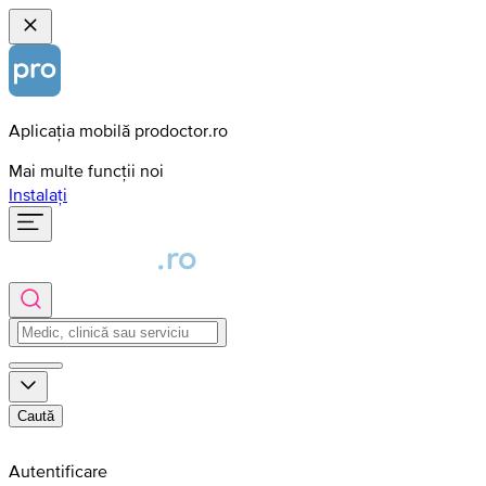
Aplicația mobilă prodoctor.ro
Mai multe funcții noi
Instalați
Caută
Autentificare