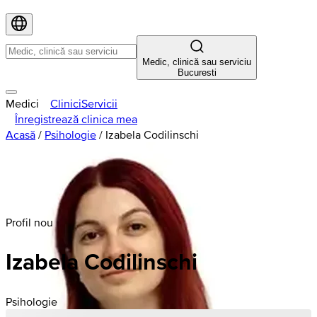
Medic, clinică sau serviciu
Bucuresti
Medici
Clinici
Servicii
Înregistrează clinica mea
Acasă
/
Psihologie
/
Izabela Codilinschi
Profil nou
Izabela
Codilinschi
Psihologie