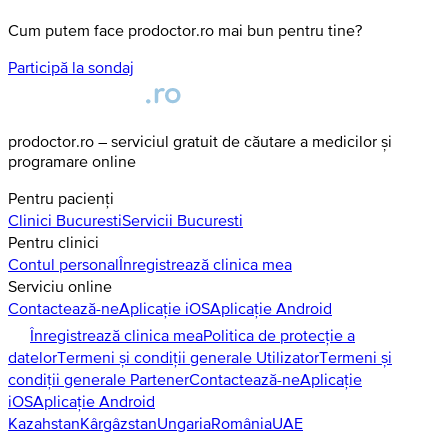
Cum putem face prodoctor.ro mai bun pentru tine?
Participă la sondaj
prodoctor.ro – serviciul gratuit de căutare a medicilor și
programare online
Pentru pacienți
Clinici
Bucuresti
Servicii
Bucuresti
Pentru clinici
Contul personal
Înregistrează clinica mea
Serviciu online
Contactează-ne
Aplicație iOS
Aplicație Android
Înregistrează clinica mea
Politica de protecție a
datelor
Termeni și condiții generale Utilizator
Termeni și
condiții generale Partener
Contactează-ne
Aplicație
iOS
Aplicație Android
Kazahstan
Kârgâzstan
Ungaria
România
UAE