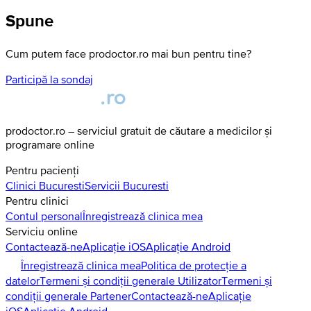
Spune
Cum putem face prodoctor.ro mai bun pentru tine?
Participă la sondaj
prodoctor.ro – serviciul gratuit de căutare a medicilor și
programare online
Pentru pacienți
Clinici
Bucuresti
Servicii
Bucuresti
Pentru clinici
Contul personal
Înregistrează clinica mea
Serviciu online
Contactează-ne
Aplicație iOS
Aplicație Android
Înregistrează clinica mea
Politica de protecție a
datelor
Termeni și condiții generale Utilizator
Termeni și
condiții generale Partener
Contactează-ne
Aplicație