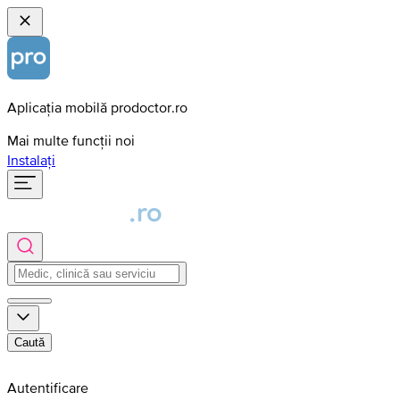
Aplicația mobilă prodoctor.ro
Mai multe funcții noi
Instalați
Caută
Autentificare