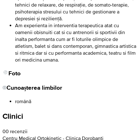
tehnici de relaxare, de respirație, de somato-terapie,
psihoterapia stresului cu tehnici de gestionare a
depresiei și reziliență.
Am experienta in interventia terapeutica atat cu
oamenii obisnuiti cat si cu antrenorii si sportivii din
inalta performanta cum ar fi loturile olimpice de
atletism, balet si dans contemporan, gimnastica artistica
si ritmica dar si cu performanta academica, teatru si film
ori medicina umana.
Foto
Cunoașterea limbilor
română
Clinici
0
0 recenzii
Centru Medical Ortokinetic - Clinica Dorobanți