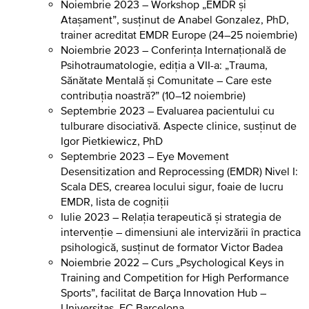
Noiembrie 2023 – Workshop „EMDR și
Atașament”, susținut de Anabel Gonzalez, PhD,
trainer acreditat EMDR Europe (24–25 noiembrie)
Noiembrie 2023 – Conferința Internațională de
Psihotraumatologie, ediția a VII-a: „Trauma,
Sănătate Mentală și Comunitate – Care este
contribuția noastră?” (10–12 noiembrie)
Septembrie 2023 – Evaluarea pacientului cu
tulburare disociativă. Aspecte clinice, susținut de
Igor Pietkiewicz, PhD
Septembrie 2023 – Eye Movement
Desensitization and Reprocessing (EMDR) Nivel I:
Scala DES, crearea locului sigur, foaie de lucru
EMDR, lista de cogniții
Iulie 2023 – Relația terapeutică și strategia de
intervenție – dimensiuni ale intervizării în practica
psihologică, susținut de formator Victor Badea
Noiembrie 2022 – Curs „Psychological Keys in
Training and Competition for High Performance
Sports”, facilitat de Barça Innovation Hub –
Universitas, FC Barcelona