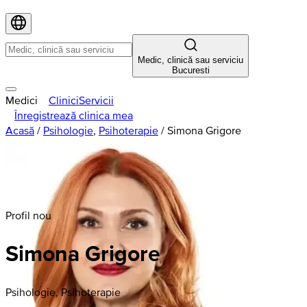
Medic, clinică sau serviciu
Bucuresti
Medici
Clinici
Servicii
Înregistrează clinica mea
Acasă
/
Psihologie
,
Psihoterapie
/
Simona Grigore
Profil nou
Simona
Grigore
Psihologie, Psihoterapie