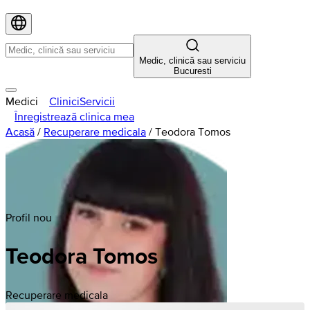
Medic, clinică sau serviciu
Bucuresti
Medici
Clinici
Servicii
Înregistrează clinica mea
Acasă
/
Recuperare medicala
/
Teodora Tomos
Profil nou
Teodora
Tomos
Recuperare medicala