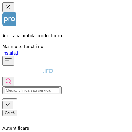
Aplicația mobilă prodoctor.ro
Mai multe funcții noi
Instalați
Caută
Autentificare