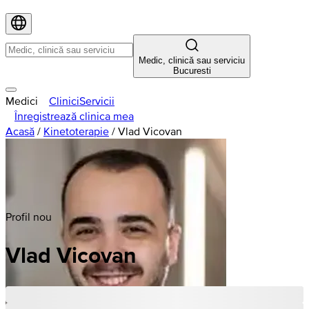
Medic, clinică sau serviciu
Bucuresti
Medici
Clinici
Servicii
Înregistrează clinica mea
Acasă
/
Kinetoterapie
/
Vlad Vicovan
Profil nou
Vlad Vicovan