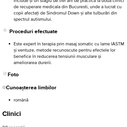
include și un stagiu de trei ani de practică la doua clinici
de recuperare medicala din Bucuresti, unde a lucrat cu
copii afectați de Sindromul Down și alte tulburări din
spectrul autismului.
Proceduri efectuate
Este expert în terapia prin masaj somatic cu lame IASTM
și ventuze, metode recunoscute pentru efectele lor
benefice în reducerea tensiunii musculare și
ameliorarea durerii.
Foto
Cunoașterea limbilor
română
Clinici