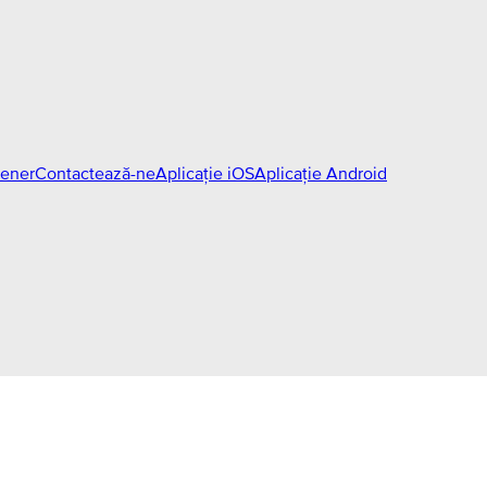
tener
Contactează-ne
Aplicație iOS
Aplicație Android