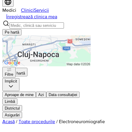
Medici
Clinici
Servicii
Înregistrează clinica mea
Pe hartă
Pe hartă
Filtre
Implicit
Aproape de mine
Azi
Data consultației
Limbă
Districtul
Asigurări
Acasă
/
Toate procedurile
/
Electroneuromiografie