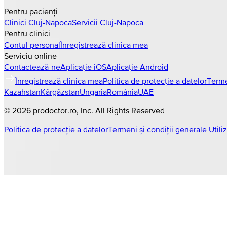
Pentru pacienți
Clinici
Cluj-Napoca
Servicii
Cluj-Napoca
Pentru clinici
Contul personal
Înregistrează clinica mea
Serviciu online
Contactează-ne
Aplicație iOS
Aplicație Android
Înregistrează clinica mea
Politica de protecție a datelor
Terme
Kazahstan
Kârgâzstan
Ungaria
România
UAE
©
2026
prodoctor.ro
, Inc. All Rights Reserved
Politica de protecție a datelor
Termeni și condiții generale Utili