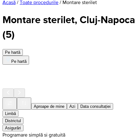
Acasă
/
Toate procedurile
/
Montare sterilet
Montare sterilet, Cluj-Napoca
(
5
)
Pe hartă
Pe hartă
Aproape de mine
Azi
Data consultației
Limbă
Districtul
Asigurări
Programare simplă si gratuită