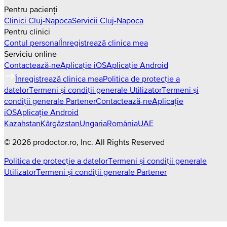
Pentru pacienți
Clinici
Cluj-Napoca
Servicii
Cluj-Napoca
Pentru clinici
Contul personal
Înregistrează clinica mea
Serviciu online
Contactează-ne
Aplicație iOS
Aplicație Android
Înregistrează clinica mea
Politica de protecție a
datelor
Termeni și condiții generale Utilizator
Termeni și
condiții generale Partener
Contactează-ne
Aplicație
iOS
Aplicație Android
Kazahstan
Kârgâzstan
Ungaria
România
UAE
©
2026
prodoctor.ro
, Inc. All Rights Reserved
Politica de protecție a datelor
Termeni și condiții generale
Utilizator
Termeni și condiții generale Partener