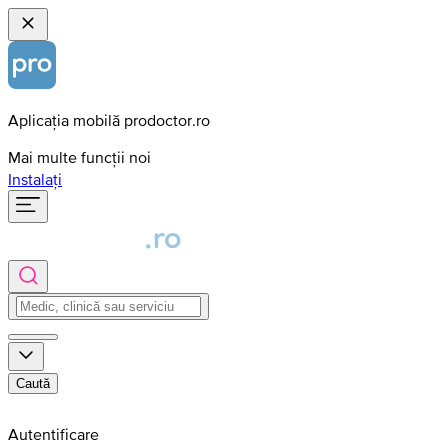
Aplicația mobilă prodoctor.ro
Mai multe funcții noi
Instalați
Caută
Autentificare