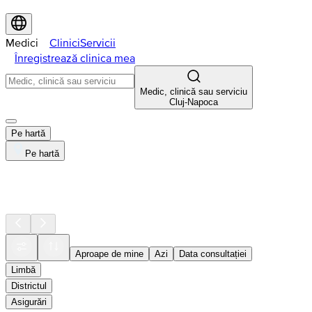
Medici
Clinici
Servicii
Înregistrează clinica mea
Medic, clinică sau serviciu
Cluj-Napoca
Pe hartă
Pe hartă
Aproape de mine
Azi
Data consultației
Limbă
Districtul
Asigurări