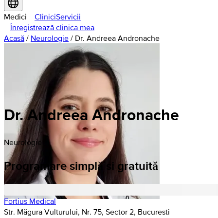
Medici
Clinici
Servicii
Înregistrează clinica mea
Acasă
/
Neurologie
/
Dr. Andreea Andronache
Dr. Andreea Andronache
Neurologie
Programare simplă si gratuită
Fortius Medical
Str. Măgura Vulturului, Nr. 75, Sector 2, Bucuresti