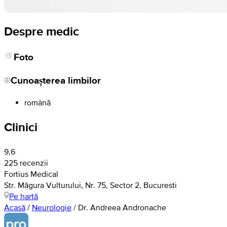
Despre medic
Foto
Cunoașterea limbilor
română
Clinici
9,6
225 recenzii
Fortius Medical
Str. Măgura Vulturului, Nr. 75, Sector 2, Bucuresti
Pe hartă
Acasă
/
Neurologie
/
Dr. Andreea Andronache