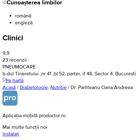
Cunoașterea limbilor
română
engleză
Clinici
9,9
23 recenzii
PNEUMOCARE
b-dul Tineretului ,nr 41 ,bl 52, parter, if 46, Sector 4, Bucuresti
Pe hartă
Acasă
/
Diabetologie
,
Nutritie
/
Dr. Parliteanu Oana Andreea
Aplicația mobilă prodoctor.ro
Mai multe funcții noi
Instalați