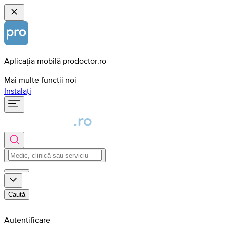
Aplicația mobilă prodoctor.ro
Mai multe funcții noi
Instalați
Caută
Autentificare