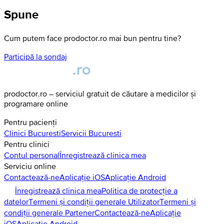
Spune
Cum putem face prodoctor.ro mai bun pentru tine?
Participă la sondaj
prodoctor.ro – serviciul gratuit de căutare a medicilor și
programare online
Pentru pacienți
Clinici
Bucuresti
Servicii
Bucuresti
Pentru clinici
Contul personal
Înregistrează clinica mea
Serviciu online
Contactează-ne
Aplicație iOS
Aplicație Android
Înregistrează clinica mea
Politica de protecție a
datelor
Termeni și condiții generale Utilizator
Termeni și
condiții generale Partener
Contactează-ne
Aplicație
iOS
Aplicație Android