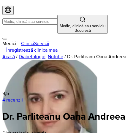
Medic, clinică sau serviciu
Bucuresti
Medici
Clinici
Servicii
Înregistrează clinica mea
Acasă
/
Diabetologie
,
Nutritie
/
Dr. Parliteanu Oana Andreea
9,5
4 recenzii
Dr. Parliteanu Oana Andreea
Diabetologie, Nutritie