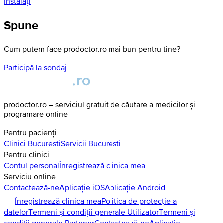
Instalați
Spune
Cum putem face prodoctor.ro mai bun pentru tine?
Participă la sondaj
prodoctor.ro – serviciul gratuit de căutare a medicilor și
programare online
Pentru pacienți
Clinici
Bucuresti
Servicii
Bucuresti
Pentru clinici
Contul personal
Înregistrează clinica mea
Serviciu online
Contactează-ne
Aplicație iOS
Aplicație Android
Înregistrează clinica mea
Politica de protecție a
datelor
Termeni și condiții generale Utilizator
Termeni și
condiții generale Partener
Contactează-ne
Aplicație