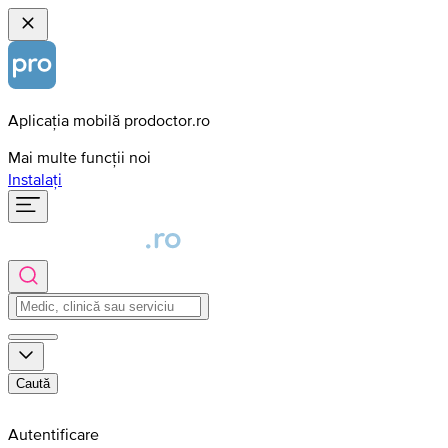
Aplicația mobilă prodoctor.ro
Mai multe funcții noi
Instalați
Caută
Autentificare