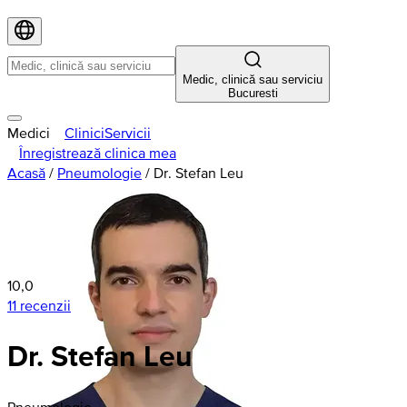
Medic, clinică sau serviciu
Bucuresti
Medici
Clinici
Servicii
Înregistrează clinica mea
Acasă
/
Pneumologie
/
Dr. Stefan Leu
10,0
11 recenzii
Dr. Stefan Leu
Pneumologie