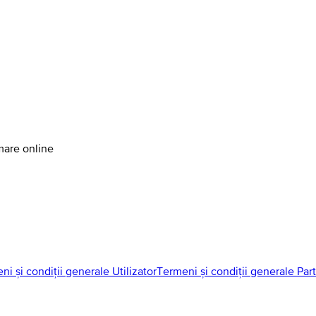
amare online
ni și condiții generale Utilizator
Termeni și condiții generale Par