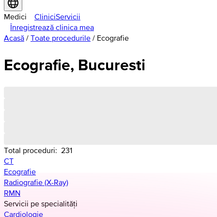
Medici
Clinici
Servicii
Înregistrează clinica mea
Acasă
/
Toate procedurile
/
Ecografie
Ecografie, Bucuresti
Total proceduri:
231
CT
Ecografie
Radiografie (X-Ray)
RMN
Servicii pe specialități
Cardiologie