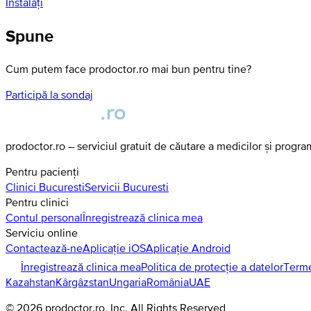
Instalați
Spune
Cum putem face prodoctor.ro mai bun pentru tine?
Participă la sondaj
prodoctor.ro – serviciul gratuit de căutare a medicilor și progr
Pentru pacienți
Clinici
Bucuresti
Servicii
Bucuresti
Pentru clinici
Contul personal
Înregistrează clinica mea
Serviciu online
Contactează-ne
Aplicație iOS
Aplicație Android
Înregistrează clinica mea
Politica de protecție a datelor
Terme
Kazahstan
Kârgâzstan
Ungaria
România
UAE
©
2026
prodoctor.ro
, Inc. All Rights Reserved