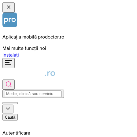
Aplicația mobilă prodoctor.ro
Mai multe funcții noi
Instalați
Caută
Autentificare