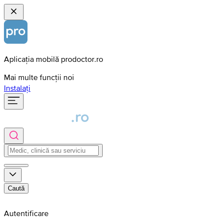
Aplicația mobilă prodoctor.ro
Mai multe funcții noi
Instalați
Caută
Autentificare