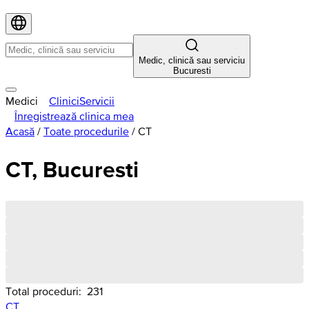
Medic, clinică sau serviciu
Bucuresti
Medici
Clinici
Servicii
Înregistrează clinica mea
Acasă
/
Toate procedurile
/
CT
CT, Bucuresti
Total proceduri:
231
CT