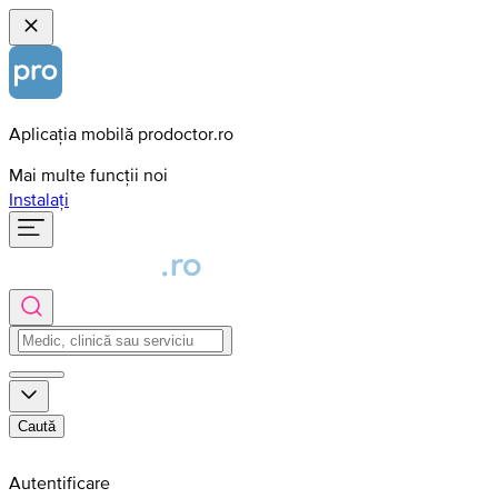
Aplicația mobilă prodoctor.ro
Mai multe funcții noi
Instalați
Caută
Autentificare